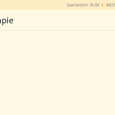
Saarlandstr. 76-80
♦
4413
apie