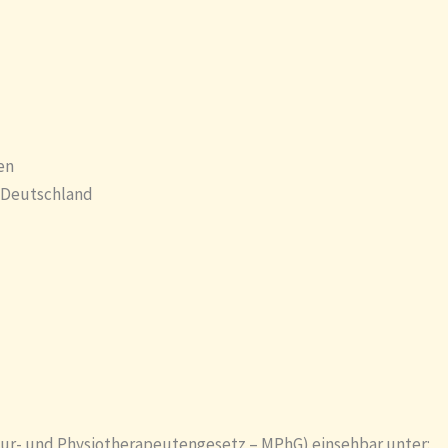
en
: Deutschland
seur- und Physiotherapeutengesetz – MPhG) einsehbar unter: