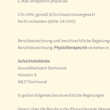
E-Mail: info@koch-physio.de
USt-IdNr. gemäß §27a Umsatzsteuergesetz
Nicht vorhanden (§4 Nr. 14 UStG)
Berufsbezeichnung und berufsrechtliche Regelung
Berufsbezeichnung:
Physiotherapeutin
verliehen in
Aufsichtsbehörde:
Gesundheitsamt Dortmund
Hövelstr. 8
44137 Dortmund
Es gelten folgende berufsrechtliche Regelungen:
Gesetz über die Berufe in der Physiotherapie (Mas